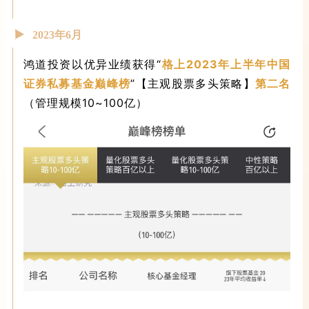
2023年6月
鸿道投资以优异业绩获得“
格上2023年上半年中国
证券私募基金巅峰榜
”【主观股票多头策略】
第二名
（管理规模10~100亿）