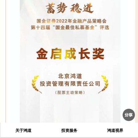
关于鸿道
投资服务
鸿道视界