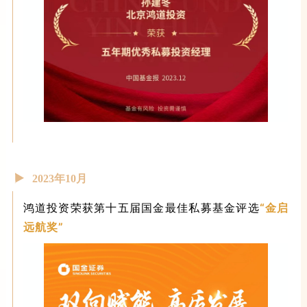
2023年10月
鸿道投资荣获第十五届国金最佳私募基金评选
“金启
远航奖”