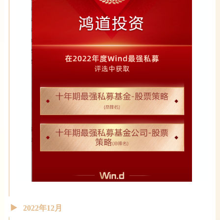
2022年12月