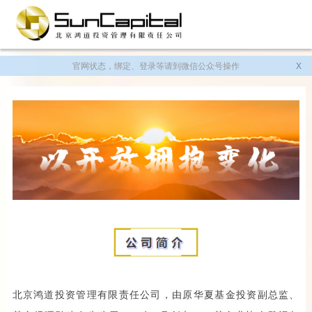
官网状态，绑定、登录等请到微信公众号操作
X
北京鸿道投资管理有限责任公司，由原华夏基金投资副总监、