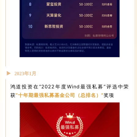
2023年1月
鸿道投资在“2022年度Wind最强私募”评选中荣
获
“十年期最强私募基金公司（总排名）”
奖项