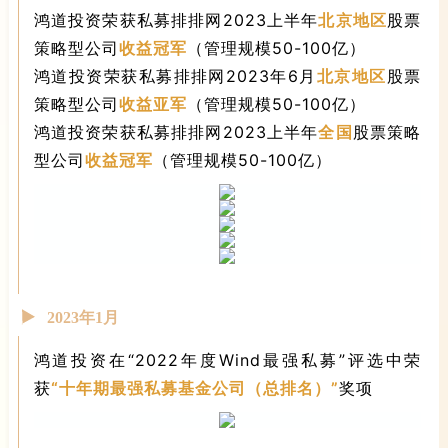
鸿道投资荣获私募排排网2023上半年
北京地区
股票
策略型公司
收益冠军
（管理规模50-100亿）
鸿道投资荣获私募排排网2023年6月
北京地区
股票
策略型公司
收益亚军
（管理规模50-100亿）
鸿道投资荣获私募排排网2023上半年
全国
股票策略
型公司
收益冠军
（管理规模50-100亿）
2023年1月
鸿道投资在“2022年度Wind最强私募”评选中荣
获
“十年期最强私募基金公司（总排名）”
奖项