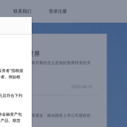
联系我们
登录注册
高偏度的新世界
央提出的安全与发展并重的含义是做好股票投资的关
投资者”指根据
资者。例如根
2023-08-15
万元且符合下列
称金融资产包
会进入历史性的下降通道，推动国有上市公司股权价
险产品、期货