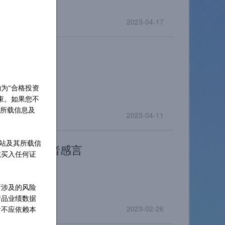
2023-04-17
资方法论
报》
构为
“合格投资
束。如果您不
其所载信息及
2023-04-11
网站及其所载信
》一文的作者感言
揽买入任何证
所涉及的风险
产品业绩数据
2023-02-26
者不应依赖本