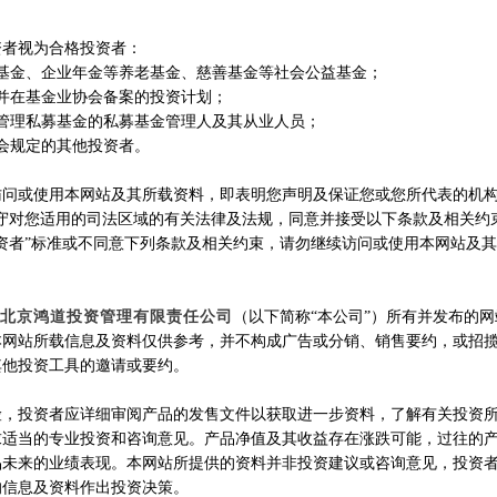
孙建冬
资者视为合格投资者：
障基金、企业年金等养老基金、慈善基金等社会公益基金；
并在基金业协会备案的投资计划；
新世界、新蓝筹与新的投
所管理私募基金的私募基金管理人及其从业人员；
会规定的其他投资者。
本文首发于2019年10月14日《中国证券
访问或使用本网站及其所载资料，即表明您声明及保证您或您所代表的机
遵守对您适用的司法区域的有关法律及法规，同意并接受以下条款及相关约
资者”标准或不同意下列条款及相关约束，请勿继续访问或使用本网站及
孙建冬
北京鸿道投资管理有限责任公司
（以下简称“本公司”）所有并发布的
重发《一体化还是分散化
本网站所载信息及资料仅供参考，并不构成广告或分销、销售要约，或招
其他投资工具的邀请或要约。
险，投资者应详细审阅产品的发售文件以获取进一步资料，了解有关投资
求适当的专业投资和咨询意见。产品净值及其收益存在涨跌可能，过往的
孙建冬
品未来的业绩表现。本网站所提供的资料并非投资建议或咨询意见，投资
的信息及资料作出投资决策。