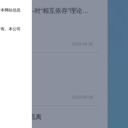
冷战后的全球：一体化还是分散化——对“相互依存”理论的再思考
新本网站信息
4期
所有。本公司
2023-02-26
观年”
“重势多于重质”
2023-02-08
得一路的颠沛流离