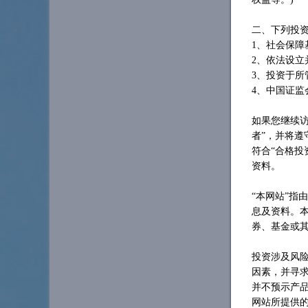
二、下列投
1、社会保
2、依法设立
3、投资于
4、中国证监
如果您继续
者”，并将
符合“合格投
资料。
“本网站”指由
息及资料。
券、基金或
投资涉及风
因素，并寻
并不预示产
网站所提供