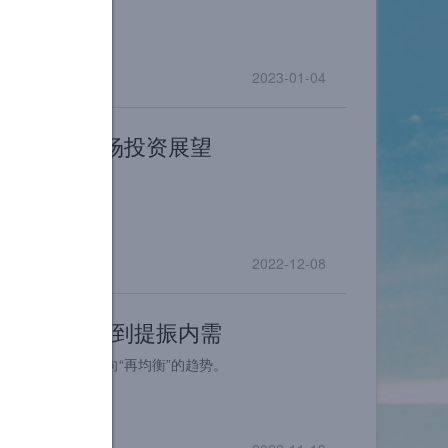
2023-01-04
年中国股票市场投资展望
市场妥协
2022-12-08
放松疫情防控到提振内需
顺经济景气度方向“再均衡”的趋势。