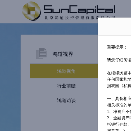
重要提示：
鸿道视界
请您仔细阅
鸿道视角
在继续浏览
任何国家和
行业前瞻
据我国《私
一、具备相
鸿道访谈
相关标准的
1、净资产不
2、金融资产
括银行存款
权益等。)