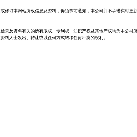
改或修订本网站所载信息及资料，毋须事前通知，本公司并不承诺实时更
本文发表于《世界经济与政治》1996年第
载信息及资料有关的所有版权、专利权、知识产权及其他产权均为本公司
该资料人士发出、转让或以任何方式转移任何种类的权利。
孙建冬
2023：中国股票市场的“宏
就2023年的时间维度而言，股票投资不妨
孙建冬
2023年的中国股市，值