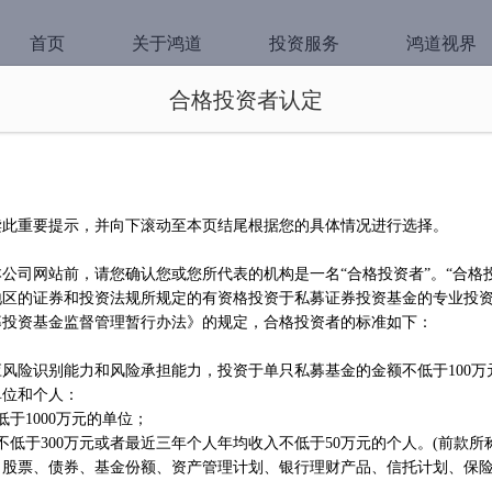
首页
关于鸿道
投资服务
鸿道视界
合格投资者认定
紧扣安全主线，拥抱长期
读此重要提示，并向下滚动至本页结尾根据您的具体情况进行选择。
未来三年，全面、深刻、准确地理解党中
键。
本公司网站前，请您确认您或您所代表的机构是一名
“合格投资者”。“合格
地区的证券和投资法规所规定的有资格投资于私募证券投资基金的专业投
募投资基金监督管理暂行办法》的规定，合格投资者的标准如下：
孙建冬
应风险识别能力和风险承担能力，投资于单只私募基金的金额不低于
100
单位和个人：
拥抱新世界的历史性红利
低于1000万元的单位；
不低于300万元或者最近三年个人年均收入不低于50万元的个人。(前款所
在未来一段时间内，中国的利率水平可能
值显现已经成为历史性任务。
、股票、债券、基金份额、资产管理计划、银行理财产品、信托计划、保