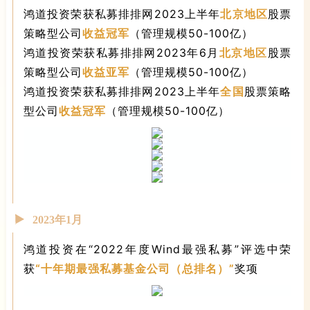
鸿道投资荣获私募排排网2023上半年
北京地区
股票
策略型公司
收益冠军
（管理规模50-100亿）
鸿道投资荣获私募排排网2023年6月
北京地区
股票
策略型公司
收益亚军
（管理规模50-100亿）
鸿道投资荣获私募排排网2023上半年
全国
股票策略
型公司
收益冠军
（管理规模50-100亿）
2023年1月
鸿道投资在“2022年度Wind最强私募”评选中荣
获
“十年期最强私募基金公司（总排名）”
奖项