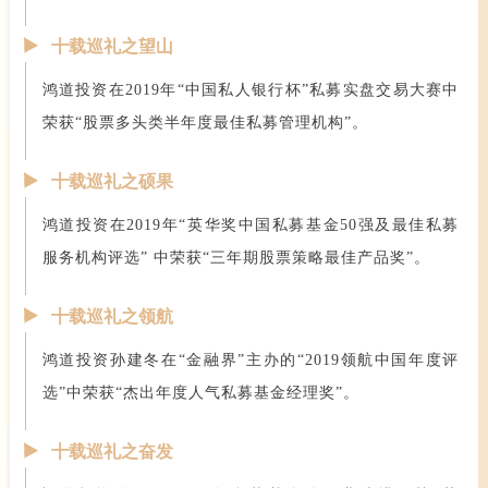
十载巡礼之
望山
鸿道投资在2019年“中国私人银行杯”私募实盘交易大赛中
荣获“股票多头类半年度最佳私募管理机构”。
十载巡礼之硕果
鸿道投资在2019年“英华奖中国私募基金50强及最佳私募
服务机构评选” 中荣获“三年期股票策略最佳产品奖”。
十载巡礼之领航
鸿道投资孙建冬在“金融界”主办的“2019领航中国年度评
选”中荣获“杰出年度人气私募基金经理奖”。
十载巡礼之
奋发