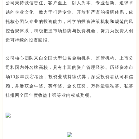
公司秉持诚信责任、客户至上、以人为本、专业创新、追求卓
越的企业文化，致力于打造专业、开放和严谨的投研体系，依
托核心团队专业的投资能力，科学的投资决策机制和规范的风
控合规体系，积极把握市场趋势与投资机会，努力为投资人创
造可持续的投资回报。
公司核心团队来自全国大型知名金融机构、监管机构、上市公
司和国内外名牌高校，具有丰富的资产管理经验。历经资本市
场10多年跌宕考验，投资业绩持续优异，深受投资者认可和信
赖，并屡获金牛奖、英华奖、金长江奖、万得最强私募、私募
排排网全国年度收益十强等业内权威奖项。