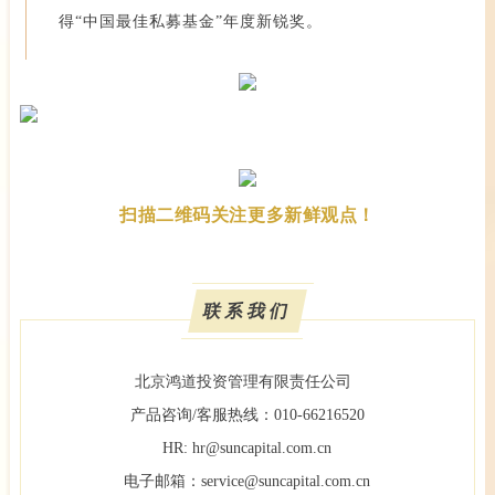
得“中国最佳私募基金”年度新锐奖。
扫描二维码关注更多新鲜观点！
联系我们
北京鸿道投资管理有限责任公司
产品咨询/客服热线：010-66216520
HR: hr@suncapital.com.cn
电子邮箱：service@suncapital.com.cn