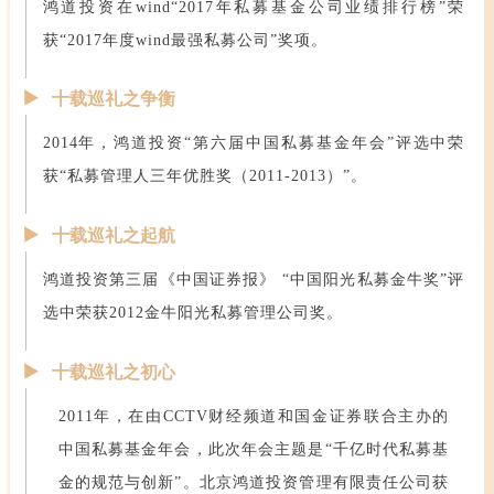
鸿道投资在wind“2017年私募基金公司业绩排行榜”荣
获“2017年度wind最强私募公司”奖
项
。
十载巡礼之
争衡
2014年，鸿道投资“第六届中国私募基金年会”评选中荣
获“私募管理人三年优胜奖（2011-2013）”。
十载巡礼之起航
鸿道投资第三届《中国证券报》 “中国阳光私募金牛奖”评
选中荣获2012金牛阳光私募管理公司奖。
十载巡礼之初心
2011年，在由CCTV财经频道和国金证券联合主办的
中国私募基金年会，此次年会主题是“千亿时代私募基
金的规范与创新”。
北京鸿道投资管理有限责任公司获