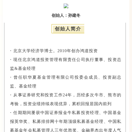
创始人：孙建冬
创始人简介
·
北京大学经济学博士。2010年创办鸿道投资
·
现任北京鸿道投资管理有限责任公司执行董事、投资总
监&基金经理
·
曾任职华夏基金管理有限公司投委会成员、投资副总
监、基金经理
·
从事证券研究和投资工作24年，历经多次牛市、熊市的
考验，投资业绩持续表现优异，累积回报居国内前列
·
任期期间屡获中国证券报金牛私募投资经理、中国基金
报英华奖、私募排排网十年期顶级私募基金经理、中国私
募基金年会私募管理人三年优胜奖、金融界杰出年度人气