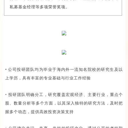
私募基金经理等多项荣誉奖项。
·
公司投研团队均为毕业于海内外一流知名院校的研究生及以
上学历，具有丰富的专业基础与行业工作经验
·
投研团队明确分工，研究覆盖宏观经济、主要行业，重点个
股、数量分析等多个方面，以其深入独特的研究方法，及时把
握多个动态，提供高效投资决策支持