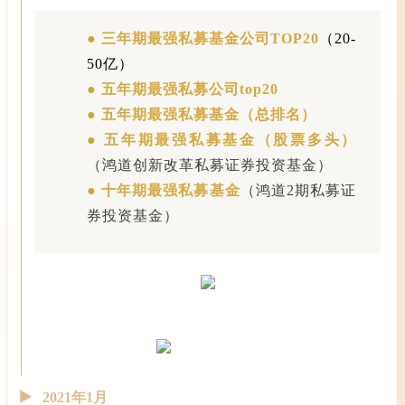
●
三年期最强私募基金公司TOP20
（20-
50亿）
●
五年期最强私募公司top20
●
五年期最强私募基金（总排名）
●
五年期最强私募基金（股票多头）
（鸿道创新改革私募证券投资基金）
●
十年期最强私募基金
（鸿道2期私募证
券投资基金）
2021年1月