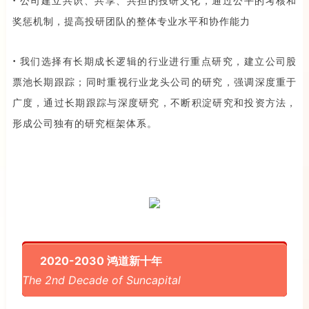
·
公司建立共识、共享、共担的投研文化，通过公平的考核和
奖惩机制，提高投研团队的整体专业水平和协作能力
·
我们选择有长期成长逻辑的行业进行重点研究，建立公司股
票池长期跟踪；同时重视行业龙头公司的研究，强调深度重于
广度，通过长期跟踪与深度研究，不断积淀研究和投资方法，
形成公司独有的研究框架体系。
2020-2030 鸿道新十年
The 2nd Decade of Suncapital