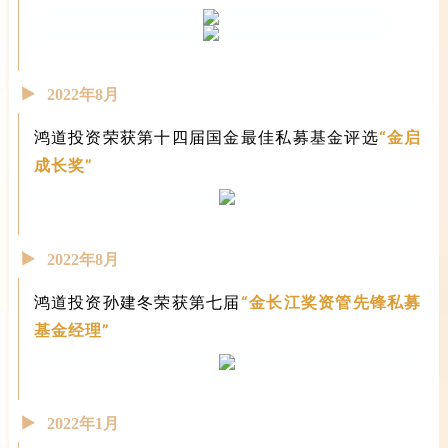
2022年8月
鸿道投资荣获第十四届国金最佳私募基金评选
“金启
成长奖”
2022年8月
鸿道投资孙建冬荣获第七届
“金长江奖资管先锋私募
基金经理”
2022年1月